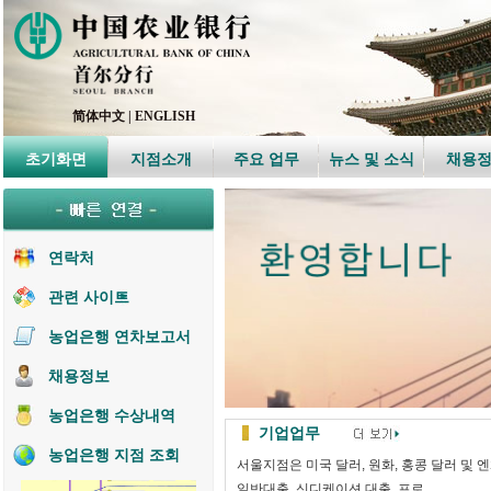
简体中文
|
ENGLISH
초기화면
지점소개
주요 업무
뉴스 및 소식
채용
연락처
관련 사이트
농업은행 연차보고서
채용정보
농업은행 수상내역
기업업무
농업은행 지점 조회
서울지점은 미국 달러, 원화, 홍콩 달러 및 
일반대출, 신디케이션 대출, 프로...